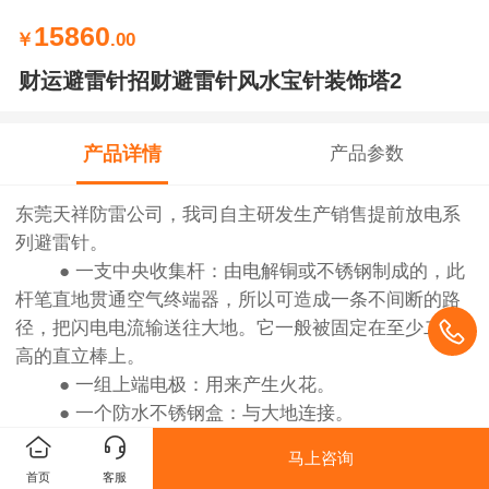
15860
￥
.00
财运避雷针招财避雷针风水宝针装饰塔2
产品详情
产品参数
东莞天祥防雷公司，我司自主研发生产销售提前放电系
列避雷针。
● 一支中央收集杆：由电解铜或不锈钢制成的，此
杆笔直地贯通空气终端器，所以可造成一条不间断的路
径，把闪电电流输送往大地。它一般被固定在至少二米
高的直立棒上。
● 一组上端电极：用来产生火花。
● 一个防水不锈钢盒：与大地连接。
● 一个电触发装置：被密封在一个保护盒内。
马上咨询
● 一组下端电极：用来收集瞬间产生的电能量。
首页
客服